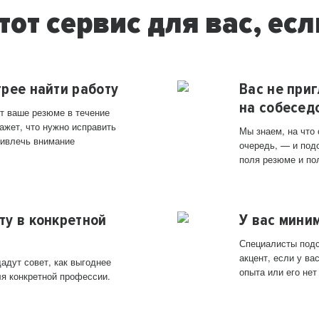
тот сервис для вас, есл
трее найти работу
Вас не при
на собесед
т ваше резюме в течение
ажет, что нужно исправить
Мы знаем, на что
ривлечь внимание
очередь, — и под
поля резюме и по
ту в конкретной
У вас мини
Специалисты подс
акцент, если у в
адут совет, как выгоднее
опыта или его нет
ля конкретной профессии.