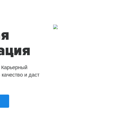
ая
ация
 Карьерный
о качество и даст