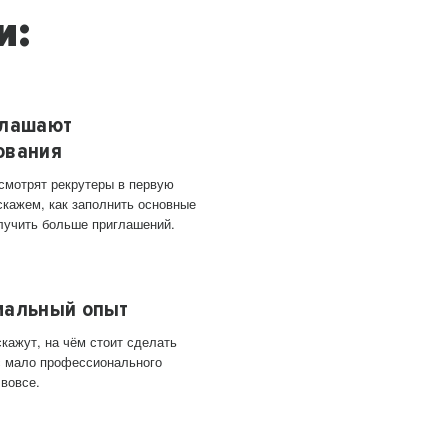
и:
глашают
ования
 смотрят рекрутеры в первую
скажем, как заполнить основные
лучить больше приглашений.
мальный опыт
кажут, на чём стоит сделать
ас мало профессионального
 вовсе.