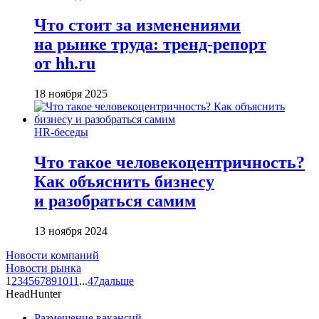
Что стоит за изменениями
на рынке труда: тренд-репорт
от hh.ru
18 ноября 2025
HR-беседы
Что такое человеко­центричность?
Как объяснить бизнесу
и разобраться самим
13 ноября 2024
Новости компаний
Новости рынка
1
2
3
4
5
6
7
8
9
10
11
...
47
дальше
HeadHunter
Размещение вакансий