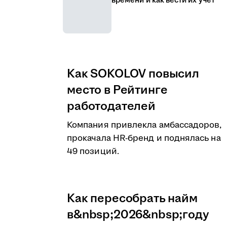
времени и как вести их учёт
Как SOKOLOV повысил
место в Рейтинге
работодателей
Компания привлекла амбассадоров,
прокачала HR-бренд и поднялась на
49 позиций.
Как пересобрать найм
в&nbsp;2026&nbsp;году