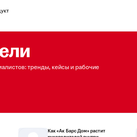
укт
ели
иалистов: тренды, кейсы и рабочие
Как «Ак Барс Дом» растит