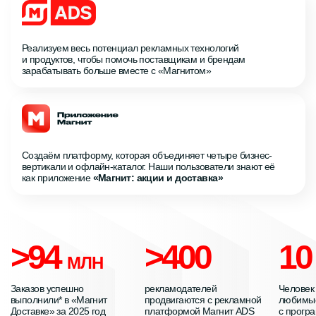
Реализуем весь потенциал рекламных технологий
и продуктов, чтобы помочь поставщикам и брендам
зарабатывать больше вместе с «Магнитом»
Создаём платформу, которая объединяет четыре бизнес-
вертикали и офлайн-каталог. Наши пользователи знают её
как приложение
«Магнит: акции и доставка»
>94
>400
1
МЛН
Заказов успешно
рекламодателей
Человек
выполнили* в «Магнит
продвигаются с рекламной
любимые
Доставке» за 2025 год
платформой Магнит ADS
с прогр