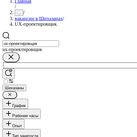
Главная
/
/
...
вакансии в Шихазанах
/
UX-проектировщик
ux-проектировщик
Шихазаны
График
Рабочие часы
Опыт
Тип занятости