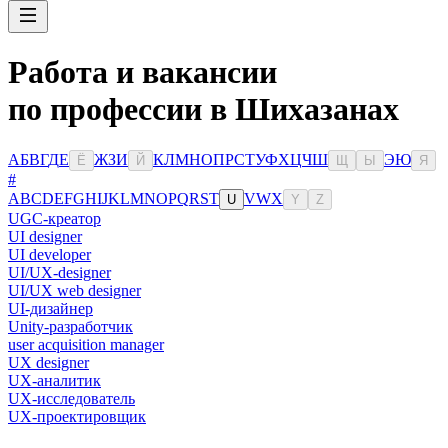
Работа и вакансии
по профессии в Шихазанах
А
Б
В
Г
Д
Е
Ж
З
И
К
Л
М
Н
О
П
Р
С
Т
У
Ф
Х
Ц
Ч
Ш
Э
Ю
Ё
Й
Щ
Ы
Я
#
A
B
C
D
E
F
G
H
I
J
K
L
M
N
O
P
Q
R
S
T
V
W
X
U
Y
Z
UGC-креатор
UI designer
UI developer
UI/UX-designer
UI/UX web designer
UI-дизайнер
Unity-разработчик
user acquisition manager
UX designer
UX-аналитик
UX-исследователь
UX-проектировщик